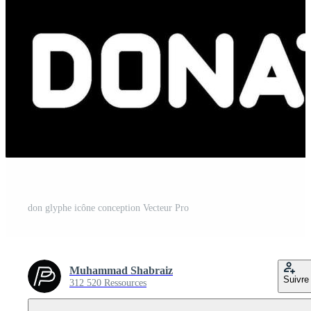
don glyphe icône conception Vecteur Pro
Muhammad Shabraiz
Suivre
312 520 Ressources