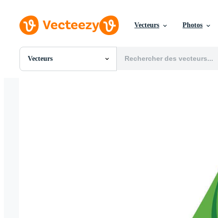
Vecteurs
Photos
Vecteurs
Toutes Images
Photos
PNGs
PSDs
SVGs
Modèles
Vecteurs
Vidéos
Motion graphics
Images Éditoriales
Événements Éditoriaux