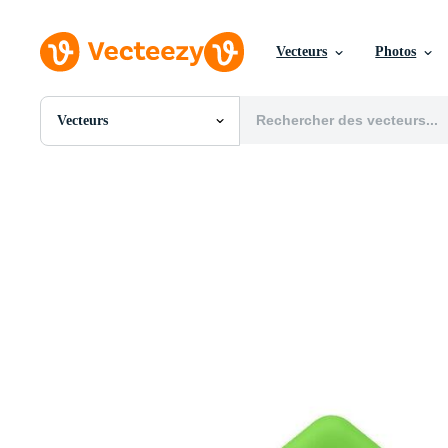
Vecteurs
Photos
Vecteurs
Toutes Images
Photos
PNGs
PSDs
SVGs
Modèles
Vecteurs
Vidéos
Motion graphics
Images Éditoriales
Événements Éditoriaux