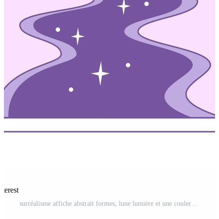
nterest
surréalisme affiche abstrait formes, lune lumière et une couler dans un cambre. illustration dans minimal style Vecteur Pro