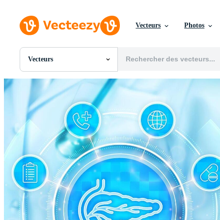
Vecteurs
Photos
Vecteurs
Toutes Images
Photos
PNGs
PSDs
SVGs
Modèles
Vecteurs
Vidéos
Motion graphics
Images Éditoriales
Événements Éditoriaux