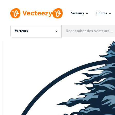
Vecteurs
Photos
Vecteurs
Toutes Images
Photos
PNGs
PSDs
SVGs
Modèles
Vecteurs
Vidéos
Motion graphics
Images Éditoriales
Événements Éditoriaux