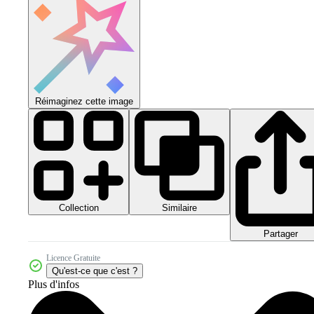
Réimaginez cette image
Collection
Similaire
Partager
Licence Gratuite
Qu'est-ce que c'est ?
Plus d'infos