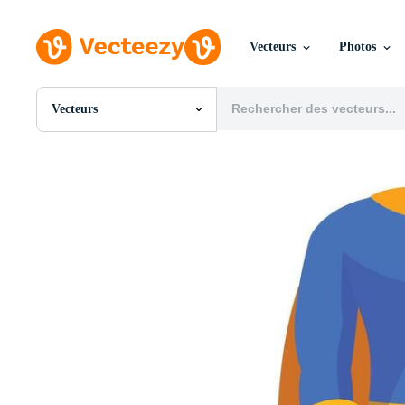
Vecteurs
Photos
Vecteurs
Toutes Images
Photos
PNGs
PSDs
SVGs
Modèles
Vecteurs
Vidéos
Motion graphics
Images Éditoriales
Événements Éditoriaux