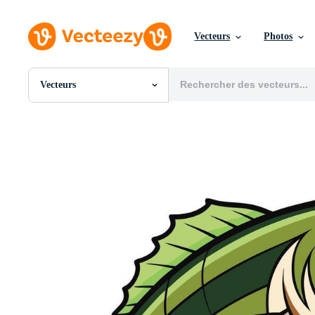
Vecteurs
Photos
Vecteurs
Toutes Images
Photos
PNGs
PSDs
SVGs
Modèles
Vecteurs
Vidéos
Motion graphics
Images Éditoriales
Événements Éditoriaux