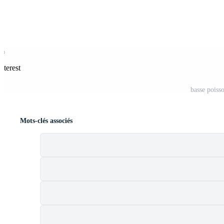
nterest
basse poisso
Mots-clés associés