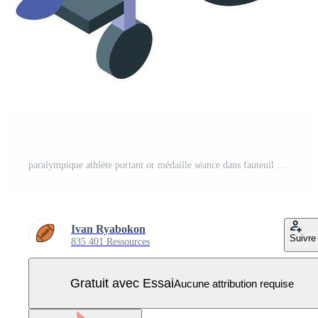
paralympique athlète portant or médaille séance dans fauteuil roulant Vecteur Pro
Ivan Ryabokon
Suivre
835 401 Ressources
Gratuit avec Essai
Aucune attribution requise