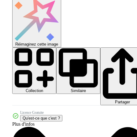
Réimaginez cette image
Collection
Similaire
Partager
Licence Gratuite
Qu'est-ce que c'est ?
Plus d'infos