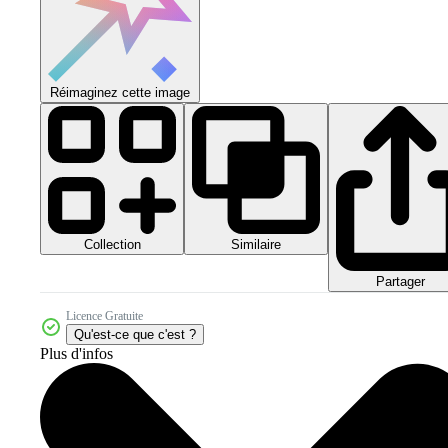
Réimaginez cette image
Collection
Similaire
Partager
Licence Gratuite
Qu'est-ce que c'est ?
Plus d'infos