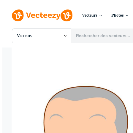
Vecteurs
Photos
Vecteurs
Toutes Images
Photos
PNGs
PSDs
SVGs
Modèles
Vecteurs
Vidéos
Motion graphics
Images Éditoriales
Événements Éditoriaux