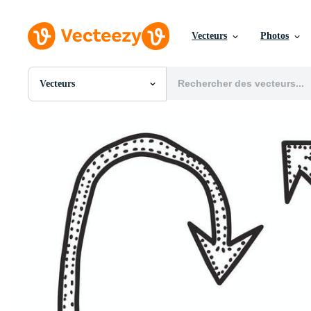
Vecteurs
Photos
Vecteurs
Toutes Images
Photos
PNGs
PSDs
SVGs
Modèles
Vecteurs
Vidéos
Motion graphics
Images Éditoriales
Événements Éditoriaux