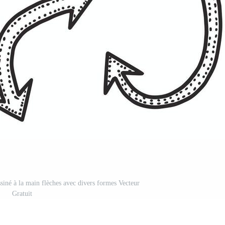
siné à la main flèches avec divers formes Vecteur
Gratuit