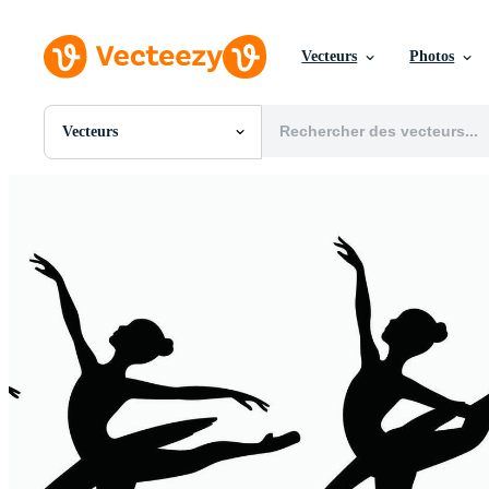
Vecteurs
Photos
Vecteurs
Toutes Images
Photos
PNGs
PSDs
SVGs
Modèles
Vecteurs
Vidéos
Motion graphics
Images Éditoriales
Événements Éditoriaux