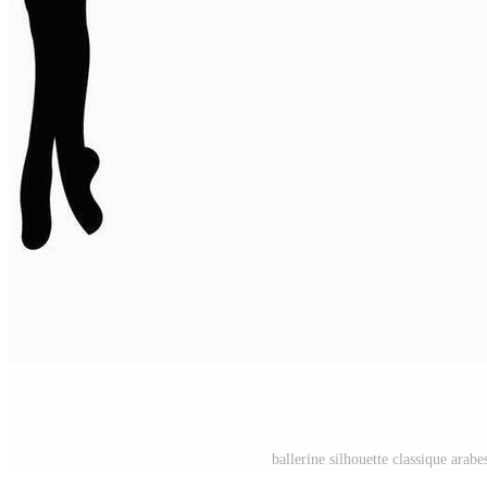
ballerine silhouette classique ar