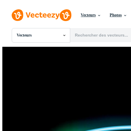
Vecteurs
Photos
Vecteurs
Toutes Images
Photos
PNGs
PSDs
SVGs
Modèles
Vecteurs
Vidéos
Motion graphics
Images Éditoriales
Événements Éditoriaux