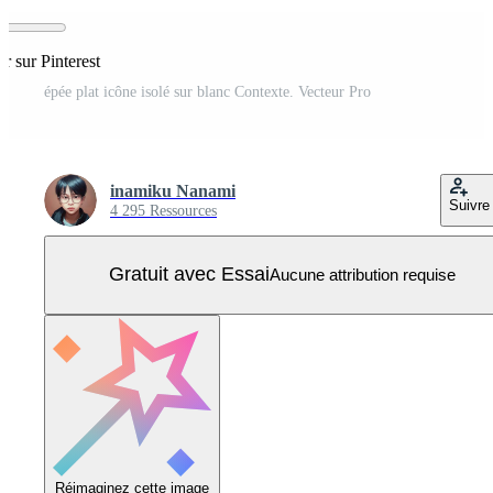
er sur Pinterest
épée plat icône isolé sur blanc Contexte. Vecteur Pro
inamiku Nanami
Suivre
4 295 Ressources
Gratuit avec Essai
Aucune attribution requise
Réimaginez cette image