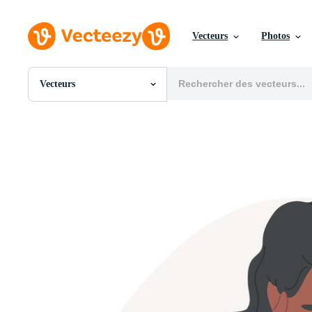
Vecteurs
Photos
Vecteurs
Toutes Images
Photos
PNGs
PSDs
SVGs
Modèles
Vecteurs
Vidéos
Motion graphics
Images Éditoriales
Événements Éditoriaux