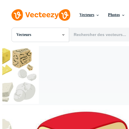
Vecteurs
Photos
Vecteurs
Toutes Images
Photos
PNGs
PSDs
SVGs
Modèles
Vecteurs
Vidéos
Motion graphics
Images Éditoriales
Événements Éditoriaux