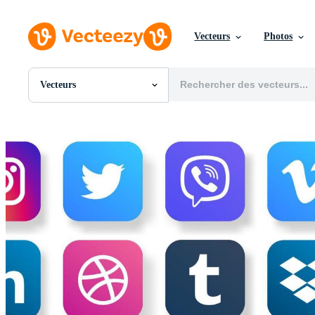
Vecteurs
Photos
Vecteurs
Toutes Images
Photos
PNGs
PSDs
SVGs
Modèles
Vecteurs
Vidéos
Motion graphics
Images Éditoriales
Événements Éditoriaux