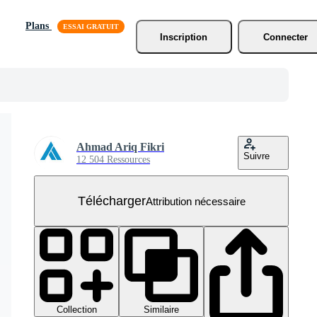
Plans
Inscription
Connecter
Ahmad Ariq Fikri
Suivre
12 504 Ressources
Télécharger
Attribution nécessaire
Collection
Similaire