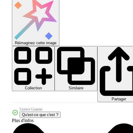
Réimaginez cette image
Collection
Similaire
Partager
Licence Gratuite
Qu'est-ce que c'est ?
Plus d'infos