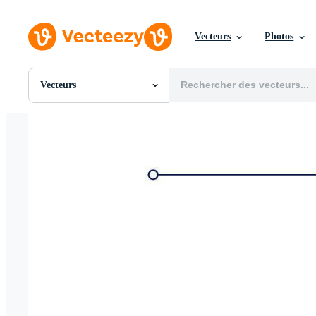
Vecteurs
Photos
Vecteurs
Toutes Images
Photos
PNGs
PSDs
SVGs
Modèles
Vecteurs
Vidéos
Motion graphics
Images Éditoriales
Événements Éditoriaux