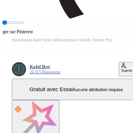
tager sur Pinterest
étourdissant motif fleur silhouette pour créatifs Vecteur Pro
Kajol Roy
Suivre
24 115 Ressources
Gratuit avec Essai
Aucune attribution requise