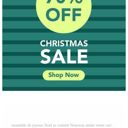
ensemble de joyeux Noël et content Nouveau année vente carré modèle avec vert Couleur Vecteur Pro