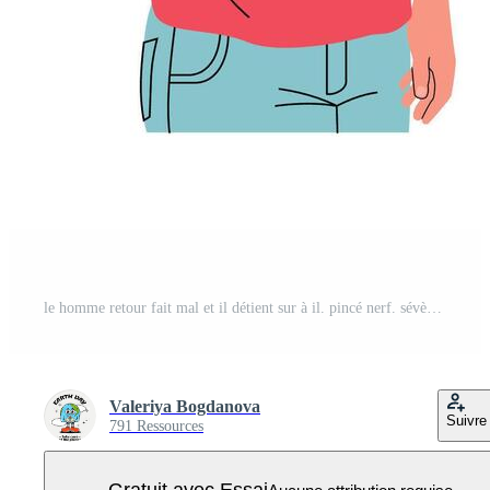
le homme retour fait mal et il détient sur à il. pincé nerf. sévère retour douleur. colonne vertébrale. chronique maladie. ostéochondrose. plat style. orthopédistes. fibromyalgie. malade. intervertébral disque herniation. Vecteur Pro
Valeriya Bogdanova
Suivre
791 Ressources
Gratuit avec Essai