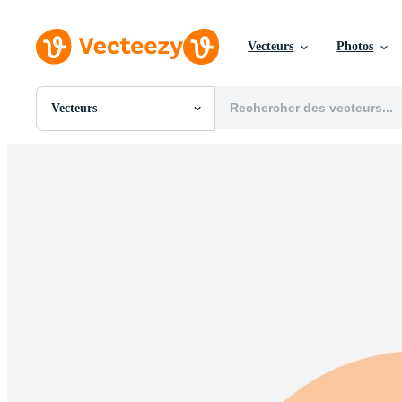
Vecteurs
Photos
Vecteurs
Toutes Images
Photos
PNGs
PSDs
SVGs
Modèles
Vecteurs
Vidéos
Motion graphics
Images Éditoriales
Événements Éditoriaux