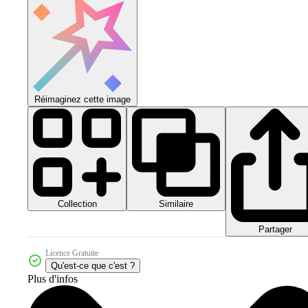
Réimaginez cette image
Collection
Similaire
Partager
Licence Gratuite
Qu'est-ce que c'est ?
Plus d'infos