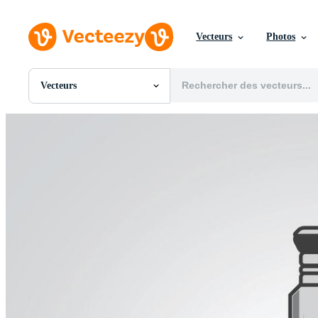
Vecteurs
Photos
Vecteurs
Toutes Images
Photos
PNGs
PSDs
SVGs
Modèles
Vecteurs
Vidéos
Motion graphics
Images Éditoriales
Événements Éditoriaux