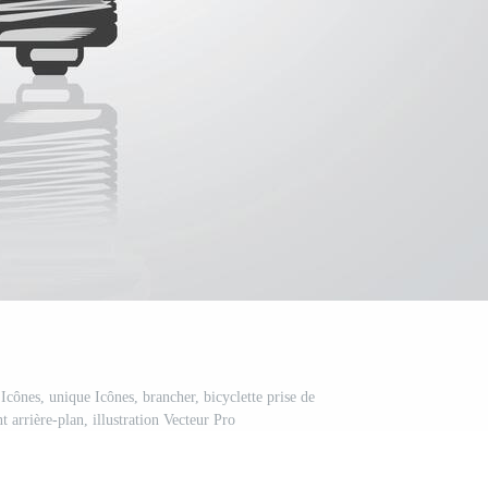
 Icônes, unique Icônes, brancher, bicyclette prise de
 arrière-plan, illustration Vecteur Pro