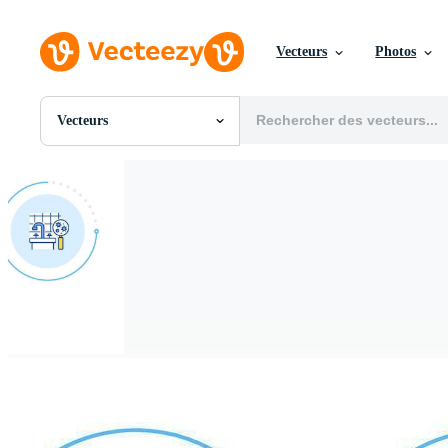
Vecteurs
Photos
Vecteurs
Toutes Images
Photos
PNGs
PSDs
SVGs
Modèles
Vecteurs
Vidéos
Motion graphics
Images Éditoriales
Événements Éditoriaux