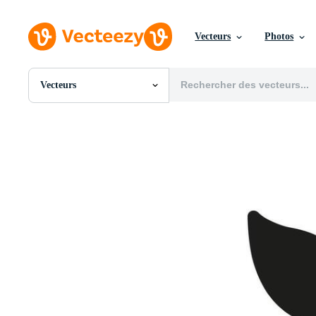
Vecteurs
Photos
Vecteurs
Toutes Images
Photos
PNGs
PSDs
SVGs
Modèles
Vecteurs
Vidéos
Motion graphics
Images Éditoriales
Événements Éditoriaux