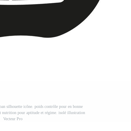
n silhouette icône. poids contrôle pour en bonne
t nutrition pour aptitude et régime. isolé illustration
Vecteur Pro