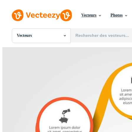
Vecteurs
Photos
Vecteurs
Toutes Images
Photos
PNGs
PSDs
SVGs
Modèles
Vecteurs
Vidéos
Motion graphics
Images Éditoriales
Événements Éditoriaux