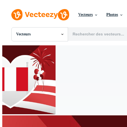
Vecteurs
Photos
Vecteurs
Toutes Images
Photos
PNGs
PSDs
SVGs
Modèles
Vecteurs
Vidéos
Motion graphics
Images Éditoriales
Événements Éditoriaux