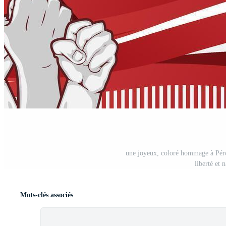
une joyeux, coloré hommage à Péro
liberté et 
Mots-clés associés