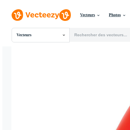
Vecteurs
Photos
Vecteurs
Toutes Images
Photos
PNGs
PSDs
SVGs
Modèles
Vecteurs
Vidéos
Motion graphics
Images Éditoriales
Événements Éditoriaux