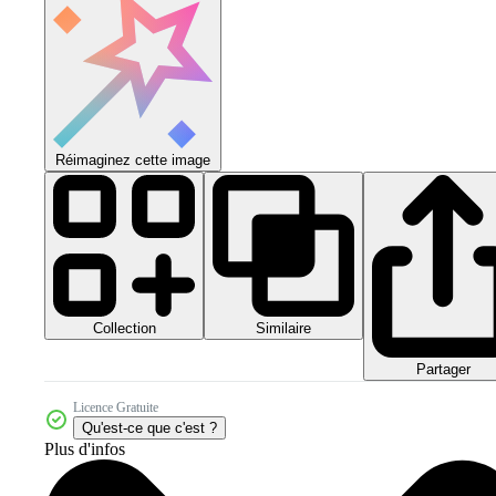
Réimaginez cette image
Collection
Similaire
Partager
Licence Gratuite
Qu'est-ce que c'est ?
Plus d'infos