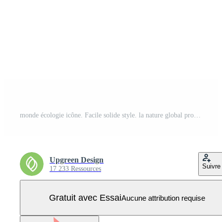
monde écologie icône. Facile solide style. la nature global protéger, logo éco environnement, globe avec feuilles, vert Terre planète concept. noir silhouette, glyphe symbole. illustration isolé. Vecteur Pro
Upgreen Design
Suivre
17 233 Ressources
Gratuit avec Essai
Aucune attribution requise