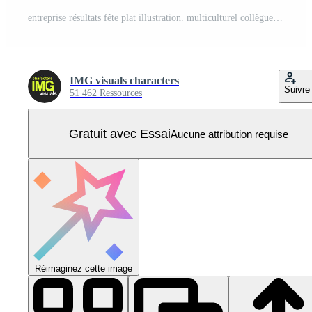
entreprise résultats fête plat illustration. multiculturel collègues applaudir mains dans salle de réunion 2d personnages dessin animé Contexte. célébrer Succès dans lieu de travail scène narration image Vecteur Pro
IMG visuals characters
Suivre
51 462 Ressources
Gratuit avec Essai
Aucune attribution requise
Réimaginez cette image