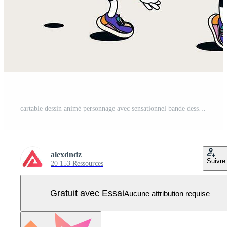
cartable dessin animé personnage avec sensationnel bande dessinée visages ensemble. marrant sac à dos mascotte avec paquet de aimer, craindre, malade, sourire, en colère et autre faciale émotions, jambes pose, mains gestes. illustration. Vecteur Pro
alexdndz
Suivre
20 153 Ressources
Gratuit avec Essai
Aucune attribution requise