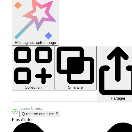
Réimaginez cette image
Collection
Similaire
Partager
Licence Gratuite
Qu'est-ce que c'est ?
Plus d'infos