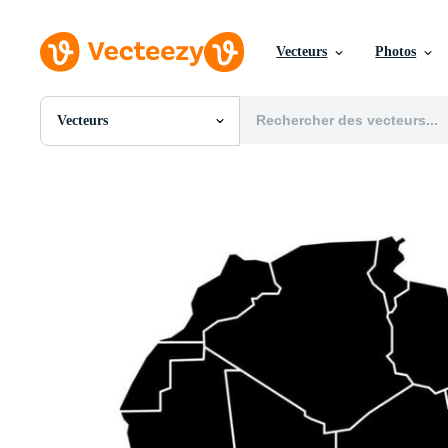
Vecteurs
Photos
Vecteurs
Toutes Images
Photos
PNGs
PSDs
SVGs
Modèles
Vecteurs
Vidéos
Motion graphics
Images Éditoriales
Événements Éditoriaux