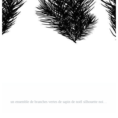
un ensemble de branches vertes de sapin de noël silhouette noire pour un décor de noël. branches sapin, pin isolé. Vecteur Gratuit