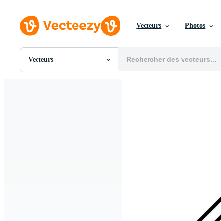
Vecteurs
Photos
Vecteurs
Toutes Images
Photos
PNGs
PSDs
SVGs
Modèles
Vecteurs
Vidéos
Motion graphics
Images Éditoriales
Événements Éditoriaux