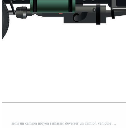
semi un camion moyen ramasser déverser un camion véhicule Vecteur Pro