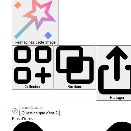
Réimaginez cette image
Collection
Similaire
Partager
Licence Gratuite
Qu'est-ce que c'est ?
Plus d'infos