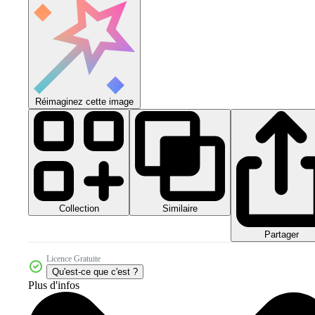
Réimaginez cette image
Collection
Similaire
Partager
Licence Gratuite
Qu'est-ce que c'est ?
Plus d'infos