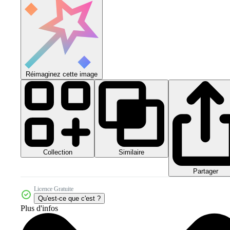
Réimaginez cette image
Collection
Similaire
Partager
Licence Gratuite
Qu'est-ce que c'est ?
Plus d'infos