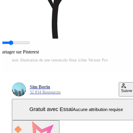
Partager sur Pinterest
noir illustration de une renoncule fleur icône Vecteur Pro
Sim Borin
Suivre
32 834 Ressources
Gratuit avec Essai
Aucune attribution requise