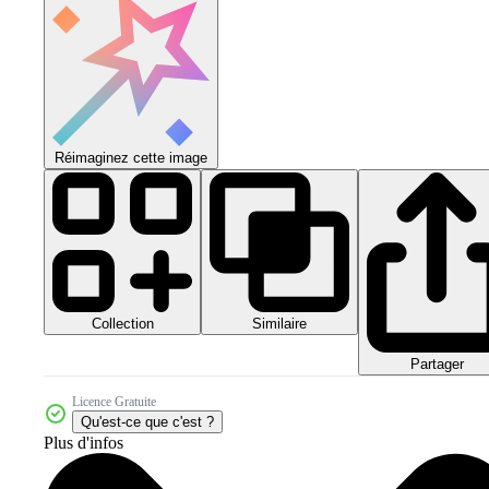
Réimaginez cette image
Collection
Similaire
Partager
Licence Gratuite
Qu'est-ce que c'est ?
Plus d'infos