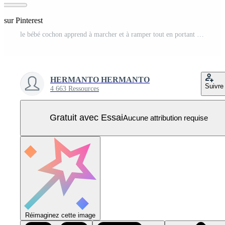
 sur Pinterest
le bébé cochon apprend à marcher et à ramper tout en portant une écharpe Vecteur Pro
HERMANTO HERMANTO
Suivre
4 663 Ressources
Gratuit avec Essai
Aucune attribution requise
Réimaginez cette image