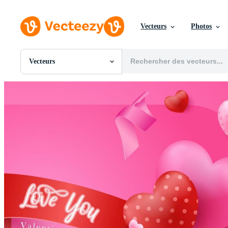
Vecteurs
Photos
Vecteurs
Toutes Images
Photos
PNGs
PSDs
SVGs
Modèles
Vecteurs
Vidéos
Motion graphics
Images Éditoriales
Événements Éditoriaux