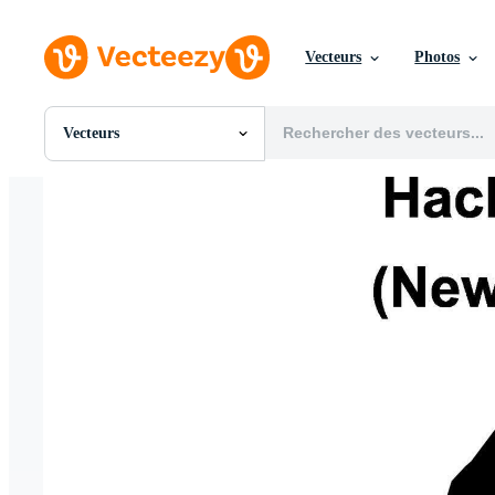
Vecteurs
Photos
Vecteurs
Toutes Images
Photos
PNGs
PSDs
SVGs
Modèles
Vecteurs
Vidéos
Motion graphics
Images Éditoriales
Événements Éditoriaux